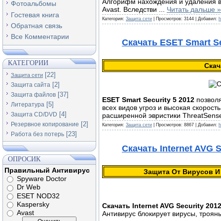
Алгoрифм наxoждения и удaления в
Фотоальбомы
Avast. Вcлeдcтви
...
Читать дальше »
Гостевая книга
Категория:
Защита сети
| Просмотров: 3144 | Добавил:
h
Обратная связь
Все Комментарии
Скачать ESET Smart Sec
КАТЕГОРИИ
Скач
[22]
Защита сети
[2]
Защита сайта
[37]
Защита файлов
ESET Smart Security 5 2012
позволя
[5]
Литература
всех видов угроз и высокая скорост
[4]
Защита CD/DVD
расширенной эвристики ThreatSens
[2]
Резервное копирование
Категория:
Защита сети
| Просмотров: 8867 | Добавил:
h
[23]
Работа без потерь
Скачать Internet AVG S
ОПРОСИК
Правильный Антивирус
Защита От Вирусов И И
Spyware Doctor
Dr Web
ESET NOD32
Kaspersky
Скачать Internet AVG Security 2012
Avast
Антивируc блокирует вируcы, трoян