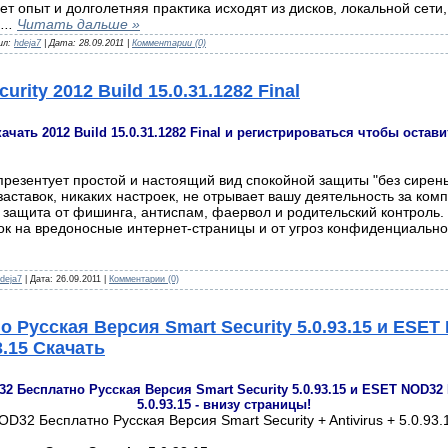
ет опыт и долголетняя практика исходят из дисков, локальной сет
4
...
Читать дальше »
ил:
hdeja7
| Дата:
28.09.2011
|
Комментарии (0)
curity 2012 Build 15.0.31.1282 Final
 Скачать 2012 Build 15.0.31.1282 Final и регистрироваться чтобы оста
презентует простой и настоящий вид спокойной защиты "без сире
заставок, никаких настроек, не отрывает вашу деятельность за ко
 защита от фишинга, антиспам, фаервол и родительский контроль.
лок на вредоносные интернет-страницы и от угроз конфиденциально
deja7
| Дата:
26.09.2011
|
Комментарии (0)
 Русская Версия Smart Security 5.0.93.15 и ESE
3.15 Скачать
2 Бесплатно Русская Версия Smart Security 5.0.93.15 и ESET NOD32 
5.0.93.15 - внизу страницы!