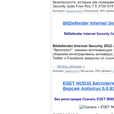
безопасности, которые как показыва
Security Suite Free Rus 7.5 3720.57
Категория:
Защита сети
| Просмотров: 2811 | Добав
BitDefender Internet Se
BitDefender Internet Security
Bitdefender Internet Security 2012
"Автопилот": никаких всплывающих 
сборнике интегрированы антивирус,
Twitter и Facebook аккаунты от ссы
...
Читать дальше »
Категория:
Защита сети
| Просмотров: 2055 | Добавил:
h
ESET NOD32 Бесплатно
Версия Antivirus 5.0.9
Без регистрации Скачать ESET NOD3