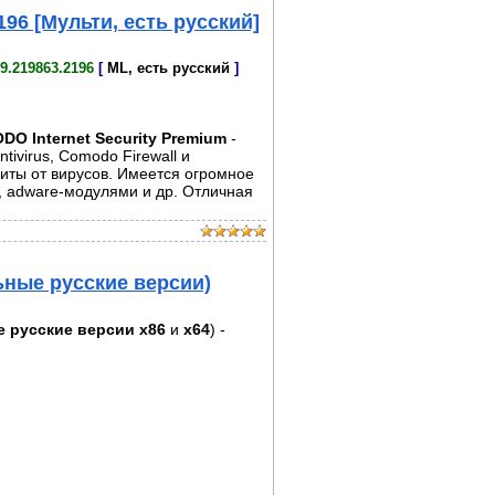
96 [Мульти, есть русский]
.9.219863.2196
[
ML, есть русский
]
DO Internet Security Premium
-
virus, Comodo Firewall и
ты от вирусов. Имеется огромное
, adware-модулями и др. Отличная
льные русские версии)
 русские версии
x86
и
x64
) -