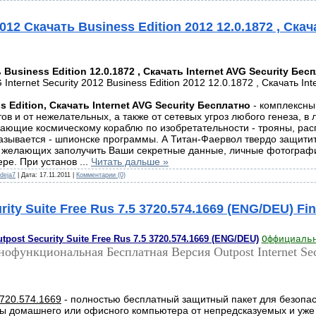
2012 Скачать Business Edition 2012 12.0.1872 , Cкач
 Business Edition 12.0.1872 , Cкачать Internet AVG Security Бес
s Edition
, Cкачать Internet AVG Security Бесплатно
- комплексны
ов и от нежелательных, а также от сетевых угроз любого генеза, в
пающие космическому кораблю по изобретательности - трояны, рас
казывается - шпионске программы. А Титан-Фаервол твердо защити
ов, желающих заполучить Ваши секретные данные, личные фотограф
ере. При установ
...
Читать дальше »
deja7
| Дата:
17.11.2011
|
Комментарии (0)
ity Suite Free Rus 7.5 3720.574.1669 (ENG/DEU) Fin
post Security Suite Free Rus 7.5 3720.574.1669 (ENG/DEU)
Оффициаль
офункциональная Бесплатная Версия Outpost Internet Secu
3720.574.1669
- полностью бесплатный защитный пакет для безопа
ы домашнего или офисного компьютера от непредсказуемых и уже 