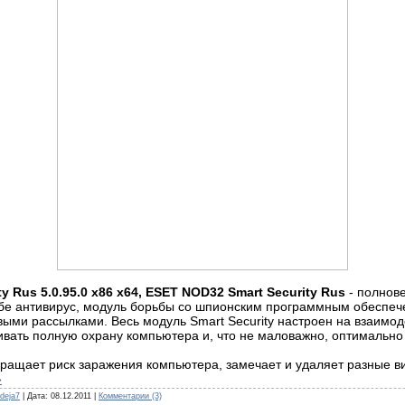
y Rus 5.0.95.0 x86 x64, ESET NOD32 Smart Security Rus
- полнове
бе антивирус, модуль борьбы со шпионским программным обеспеч
ыми рассылками. Весь модуль Smart Security настроен на взаимод
вать полную охрану компьютера и, что не маловажно, оптимально
ращает риск заражения компьютера, замечает и удаляет разные в
»
deja7
| Дата:
08.12.2011
|
Комментарии (3)