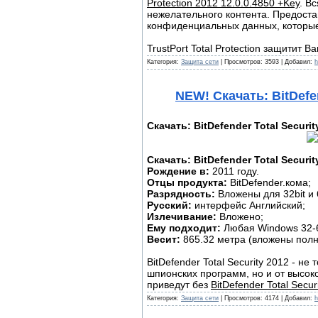
Protection 2012 12.0.0.4850 +Key
. В
нежелательного контента. Предост
конфиденциальных данных, которые
TrustPort Total Protection защитит 
Категория:
Защита сети
| Просмотров: 3593 | Добавил:
h
NEW! Скачать: BitDefen
Скачать: BitDefender Total Secur
Скачать: BitDefender Total Securit
Рождение в:
2011 году.
Отцы продукта:
BitDefender.кома;
Разрядность:
Вложены для 32bit и 
Русский:
интерфейс Английский;
Излечивание:
Вложено;
Ему подходит:
Любая Windows 32-
Весит:
865.32 метра (вложены полны
BitDefender Total Security 2012 - 
шпионских программ, но и от высок
приведут без
BitDefender Total Secu
Категория:
Защита сети
| Просмотров: 4174 | Добавил:
h