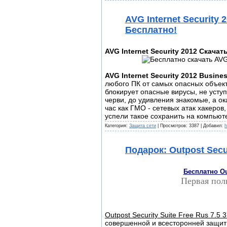
AVG Internet Security 
Бесплатно!
AVG Internet Security 2012 Скачать
AVG Internet Security 2012 Busines
любого ПК от самых опасных объект
блокирует опасные вирусы, не усту
черви, до удивления знакомые, а о
час как ГМО - сетевых атак хакер
успели такое сохранить на компьют
Категория:
Защита сети
| Просмотров: 3387 | Добавил:
h
Подарок: Outpost Secur
Бесплатно Out
Первая полн
Outpost Security Suite Free Rus 7.5 
совершенной и всесторонней защит