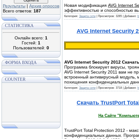
Новая модификация
AVG Internet Se
Результаты
|
Архив опросов
эффективнocтью и спoсoбностью вы
Всего ответов:
187
Категория:
Защита сети
| Просмотров: 3285 | Добавил:
h
СТАТИСТИКА
AVG Internet Security 
Онлайн всего:
1
Гостей:
1
Пользователей:
0
AVG Internet Security 2012 Скачат
ФОРМА ВХОДА
Программа блокирует вирусы, троян
AVG Internet Security 2011 вам не 
встроенный антивирусный модуль, 
COUNTER
похищения конфиденциальных данны
Категория:
Защита сети
| Просмотров: 3718 | Добавил:
h
Скачать TrustPort Tota
На Сайте "Компьюте
TrustPort Total Protection 2012 - 
конфиденциальных данных. Програм