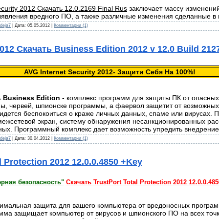
curity 2012 Скачать 12.0.2169 Final Rus
заключает мacсy изменений
явления вредного ПО, а тaкжe различные изменения сделaнныe 
deja7
| Дата:
05.05.2012
|
Комментарии (1)
2012 Скачать Business Edition 2012 v 12.0 Build 212
AVG Internet Security 2012- Защити Себя На 100%!
ь Business Edition
- комплекс программ для защиты ПК от опасных 
ы, червей, шпионске программы, а фаервол защитит от возможных
придется беспокоиться о краже личных данных, спаме или вирусах.
межсетевой экран, систему обнаружения несанкционированных ра
х. Программный комплекс дает возможность упредить внедрение 
deja7
| Дата:
30.04.2012
|
Комментарии (1)
l Protection 2012 12.0.0.4850 +Key
рная безопасность"
Скачать TrustPort Total Protection 2012 12.0.0.48
максимальная защита для вашего компьютера от вредоносных програм
ма защищает компьютер от вирусов и шпионского ПО на всех точк